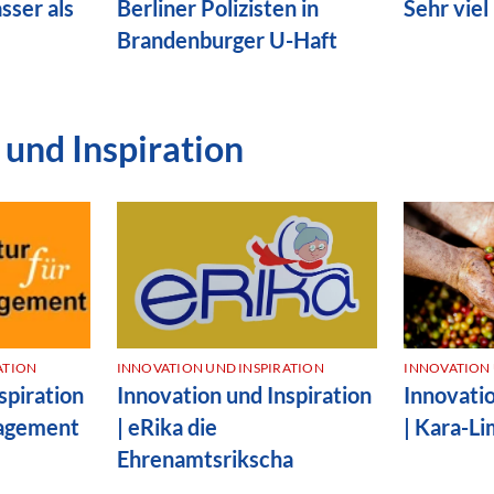
ser als
Berliner Polizisten in
Sehr vie
Brandenburger U-Haft
 und Inspiration
ATION
INNOVATION UND INSPIRATION
INNOVATION 
spiration
Innovation und Inspiration
Innovatio
gagement
| eRika die
| Kara-L
Ehrenamtsrikscha