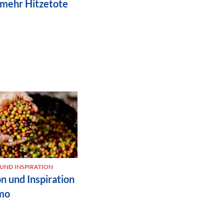
l mehr Hitzetote
UND INSPIRATION
INNOVATION UND INSPIRATION
I
n und Inspiration
Innovation und Inspiration
imo
| Auszeit mit Pferden
|