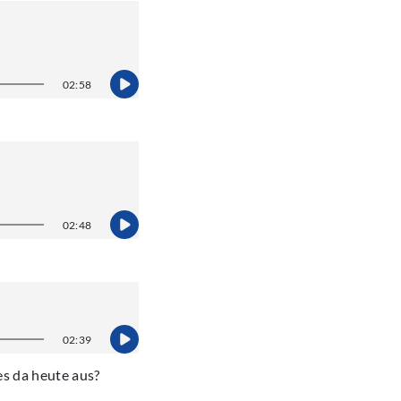
02:58
02:48
02:39
es da heute aus?