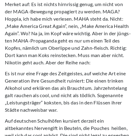
Merket auf: Es ist nichts hirnrissig genug, um nicht von
der MAGA-Bewegung propagiert zu werden. MAGA?
Hoppla, ich habe mich verlesen. MAHA steht da. Nicht:
„Make America Great Again“, nein, „Make America Health
Again“. Wo? Na ja, im Kopf wäre wichtig. Aber in der jüngs-
ten MAHA-Propaganda geht es nur um einen Teil des
Kopfes, nämlich um Oberlippe und Zahn-fleisch. Richtig:
Dort kann man Koks reinstecken. Muss man aber nicht.
Nikotin geht auch. Aber der Reihe nach:
Es ist nur eine Frage des Zeitgeistes, auf welche Art eine
Generation ihre Gesundheit ruiniert: Die einen trinken
Alkohol und erklären das als Brauchtum. Jahrzehntelang
galt rauchen als cool, und nicht als tödlich. Sogenannte
„Leistungsträger“ koksten, bis das in den Flüssen ihrer
Städte nachweisbar war.
Auf deutschen Schulhöfen kursiert derzeit ein
altbekanntes Nervengift in Beuteln, die Pouches heißen,
weil sich das cool anhört. Die sind nicht legal zu erwerben,