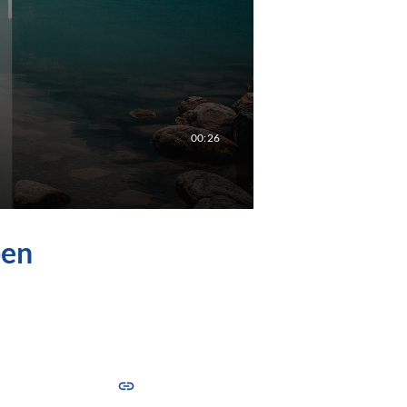
00:26
ben