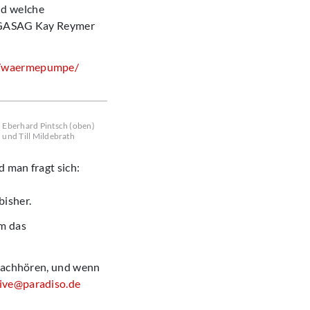
nd welche
r GASAG Kay Reymer
n/waermepumpe/
Eberhard Pintsch (oben)
und Till Mildebrath
 man fragt sich:
bisher.
m das
 nachhören, und wenn
ive@paradiso.de