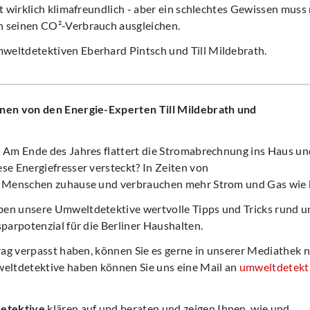
ht wirklich klimafreundlich - aber ein schlechtes Gewissen muss
 seinen CO²-Verbrauch ausgleichen.
eltdetektiven Eberhard Pintsch und Till Mildebrath.
nen von den Energie-Experten Till Mildebrath und
 Am Ende des Jahres flattert die Stromabrechnung ins Haus und
se Energiefresser versteckt? In Zeiten von
e Menschen zuhause und verbrauchen mehr Strom und Gas wie 
en unsere Umweltdetektive wertvolle Tipps und Tricks rund u
parpotenzial für die Berliner Haushalten.
trag verpasst haben, können Sie es gerne in unserer Mediathek
weltdetektive haben können Sie uns eine Mail an
umweltdetekt
etektive
klären auf und beraten und zeigen Ihnen, wie und