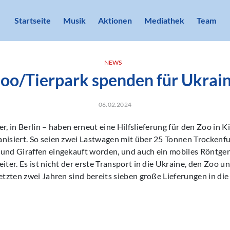
Startseite
Musik
Aktionen
Mediathek
Team
NEWS
oo/Tierpark spenden für Ukrai
06.02.2024
er, in Berlin – haben erneut eine Hilfslieferung für den Zoo in 
nisiert. So seien zwei Lastwagen mit über 25 Tonnen Trockenfut
 und Giraffen eingekauft worden, und auch ein mobiles Röntge
iter. Es ist nicht der erste Transport in die Ukraine, den Zoo u
letzten zwei Jahren sind bereits sieben große Lieferungen in di