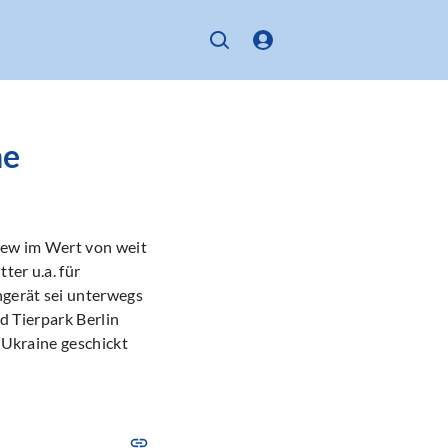
ne
Kiew im Wert von weit
ter u.a. für
ngerät sei unterwegs
nd Tierpark Berlin
e Ukraine geschickt