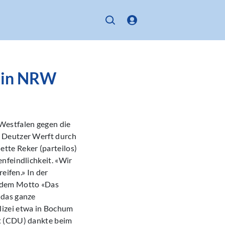
 in NRW
Westfalen gegen die
r Deutzer Werft durch
tte Reker (parteilos)
nfeindlichkeit. «Wir
eifen.» In der
 dem Motto «Das
 das ganze
lizei etwa in Bochum
st (CDU) dankte beim