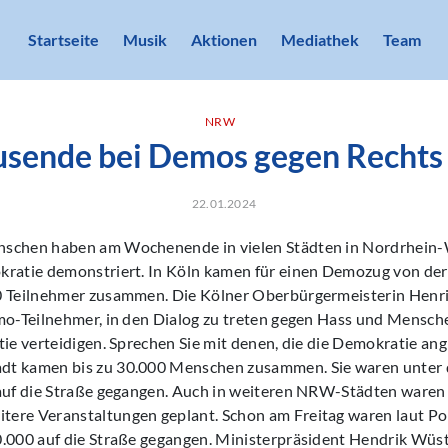
Startseite
Musik
Aktionen
Mediathek
Team
NRW
sende bei Demos gegen Rechts
22.01.2024
schen haben am Wochenende in vielen Städten in Nordrhein-
kratie demonstriert. In Köln kamen für einen Demozug von de
0 Teilnehmer zusammen. Die Kölner Oberbürgermeisterin Henrie
mo-Teilnehmer, in den Dialog zu treten gegen Hass und Mensche
tie verteidigen. Sprechen Sie mit denen, die die Demokratie angr
dt kamen bis zu 30.000 Menschen zusammen. Sie waren unter
 auf die Straße gegangen. Auch in weiteren NRW-Städten waren
ere Veranstaltungen geplant. Schon am Freitag waren laut Po
0.000 auf die Straße gegangen. Ministerpräsident Hendrik Wü