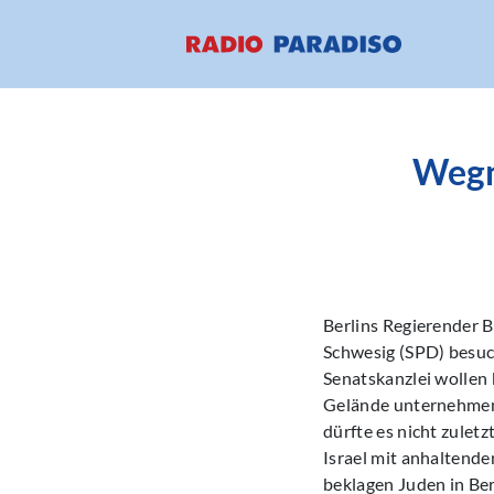
Wegn
Berlins Regierender 
Schwesig (SPD) besu
Senatskanzlei wollen
Gelände unternehmen.
dürfte es nicht zulet
Israel mit anhaltende
beklagen Juden in Be