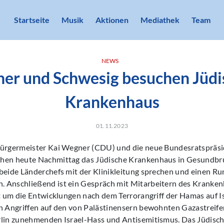
Startseite
Musik
Aktionen
Mediathek
Team
NEWS
er und Schwesig besuchen Jüdi
Krankenhaus
01.11.2023
Bürgermeister Kai Wegner (CDU) und die neue Bundesratspräs
chen heute Nachmittag das Jüdische Krankenhaus in Gesundbr
 beide Länderchefs mit der Klinikleitung sprechen und einen R
 Anschließend ist ein Gespräch mit Mitarbeitern des Kranken
zt um die Entwicklungen nach dem Terrorangriff der Hamas auf I
n Angriffen auf den von Palästinensern bewohnten Gazastreifen 
rlin zunehmenden Israel-Hass und Antisemitismus. Das Jüdis