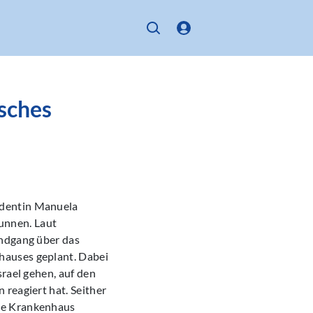
sches
identin Manuela
unnen. Laut
undgang über das
hauses geplant. Dabei
srael gehen, auf den
reagiert hat. Seither
che Krankenhaus