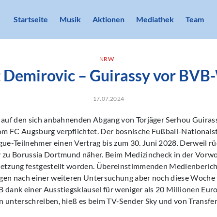
Startseite
Musik
Aktionen
Mediathek
Team
NRW
t Demirovic – Guirassy vor BVB
17.07.2024
t auf den sich anbahnenden Abgang von Torjäger Serhou Guirass
m FC Augsburg verpflichtet. Der bosnische Fußball-Nationals
e-Teilnehmer einen Vertrag bis zum 30. Juni 2028. Derweil rü
y zu Borussia Dortmund näher. Beim Medizincheck in der Vorw
letzung festgestellt worden. Übereinstimmenden Medienbericht
gen nach einer weiteren Untersuchung aber noch diese Woche f
 dank einer Ausstiegsklausel für weniger als 20 Millionen Euro
n unterschreiben, hieß es beim TV-Sender Sky und von Transfer