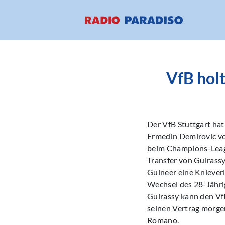
VfB hol
Der VfB Stuttgart ha
Ermedin Demirovic vo
beim Champions-Leagu
Transfer von Guirass
Guineer eine Kniever
Wechsel des 28-Jähri
Guirassy kann den VfB
seinen Vertrag morge
Romano.