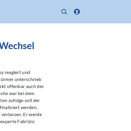
-Wechsel
y reagiert und
türmer unterschrieb
ckt offenbar auch der
oche war bei dem
en zufolge soll der
inalisiert werden.
 verlassen. Er werde
experte Fabrizio