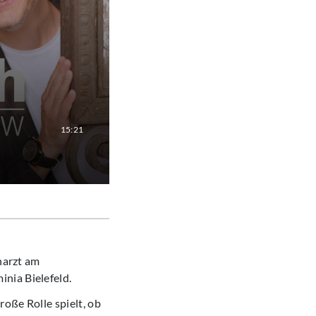
15:21
charzt am
nia Bielefeld.
oße Rolle spielt, ob