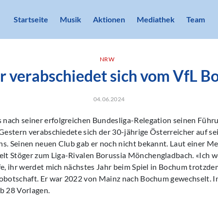
Startseite
Musik
Aktionen
Mediathek
Team
NRW
r verabschiedet sich vom VfL 
04.06.2024
nach seiner erfolgreichen Bundesliga-Relegation seinen Führu
 Gestern verabschiedete sich der 30-jährige Österreicher auf s
ns. Seinen neuen Club gab er noch nicht bekannt. Laut einer M
t Stöger zum Liga-Rivalen Borussia Mönchengladbach. «Ich w
fe, ihr werdet mich nächstes Jahr beim Spiel in Bochum trotzd
obotschaft. Er war 2022 von Mainz nach Bochum gewechselt. In
b 28 Vorlagen.