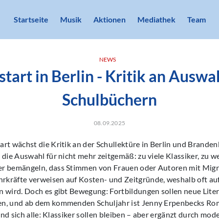
Startseite
Musik
Aktionen
Mediathek
Team
NEWS
start in Berlin - Kritik an Auswa
Schulbüchern
08.09.2025
rt wächst die Kritik an der Schullektüre in Berlin und Branden
 die Auswahl für nicht mehr zeitgemäß: zu viele Klassiker, zu we
r bemängeln, dass Stimmen von Frauen oder Autoren mit Migr
kräfte verweisen auf Kosten- und Zeitgründe, weshalb oft auf
 wird. Doch es gibt Bewegung: Fortbildungen sollen neue Liter
en, und ab dem kommenden Schuljahr ist Jenny Erpenbecks R
sind sich alle: Klassiker sollen bleiben – aber ergänzt durch mo