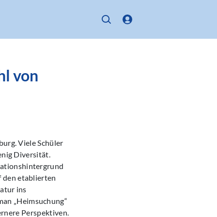
hl von
burg. Viele Schüler
nig Diversität.
ationshintergrund
 den etablierten
atur ins
oman „Heimsuchung“
dernere Perspektiven.