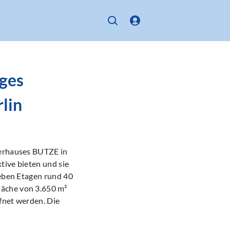
iges
lin
derhauses BUTZE in
tive bieten und sie
ieben Etagen rund 40
läche von 3.650 m²
fnet werden. Die