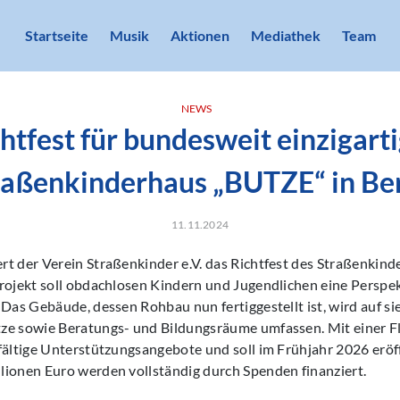
Startseite
Musik
Aktionen
Mediathek
Team
NEWS
htfest für bundesweit einzigart
raßenkinderhaus „BUTZE“ in Ber
11.11.2024
rt der Verein Straßenkinder e.V. das Richtfest des Straßenkin
rojekt soll obdachlosen Kindern und Jugendlichen eine Perspek
 Das Gebäude, dessen Rohbau nun fertiggestellt ist, wird auf s
ze sowie Beratungs- und Bildungsräume umfassen. Mit einer F
fältige Unterstützungsangebote und soll im Frühjahr 2026 eröf
lionen Euro werden vollständig durch Spenden finanziert.