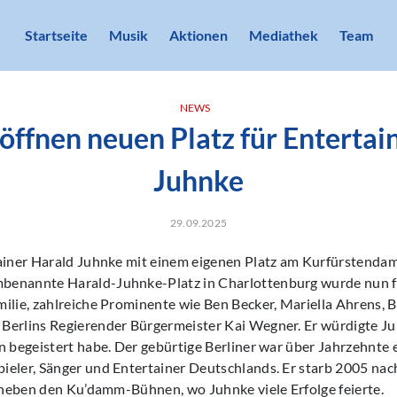
Startseite
Musik
Aktionen
Mediathek
Team
NEWS
öffnen neuen Platz für Entertai
Juhnke
29.09.2025
tainer Harald Juhnke mit einem eigenen Platz am Kurfürstendam
enannte Harald-Juhnke-Platz in Charlottenburg wurde nun fe
ilie, zahlreiche Prominente wie Ben Becker, Mariella Ahrens, 
Berlins Regierender Bürgermeister Kai Wegner. Er würdigte Ju
n begeistert habe. Der gebürtige Berliner war über Jahrzehnte 
eler, Sänger und Entertainer Deutschlands. Er starb 2005 nach
t neben den Ku’damm-Bühnen, wo Juhnke viele Erfolge feierte.