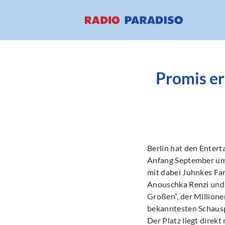
Promis er
Berlin hat den Enter
Anfang September umb
mit dabei Juhnkes Fam
Anouschka Renzi und 
Großen“, der Millione
bekanntesten Schauspi
Der Platz liegt direk