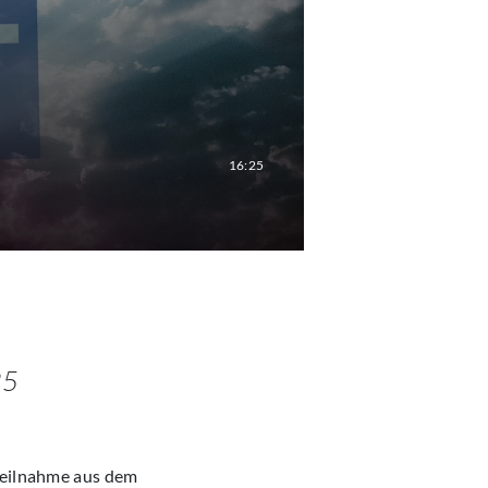
16:25
25
nteilnahme aus dem