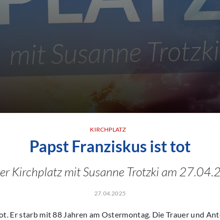
KIRCHPLATZ
Papst Franziskus ist tot
er Kirchplatz mit Susanne Trotzki am 27.04.
27.04.2025
tot. Er starb mit 88 Jahren am Ostermontag. Die Trauer und A