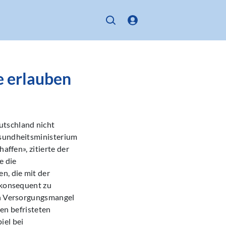
e erlauben
utschland nicht
esundheitsministerium
affen», zitierte der
e die
n, die mit der
d konsequent zu
nen Versorgungsmangel
nen befristeten
iel bei