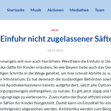
Startseite
Musik
Aktionen
Mediathek
Team
NRW
Einfuhr nicht zugelassener Säft
02.05.2023
ngels will nun auch Nordrhein-Westfalen die Einfuhr in De
tika-Säfte für Kinder erlauben. So wie Bayern habe auch das G
en Schritte in die Wege geleitet, um hier schnell Abhilfe zu sch
 Ministerium. Es hat demnach die zuständigen Behörden sowi
d Apothekerkammern bereits aufgefordert, «jetzt alle Optione
orgungsmangels einhergehen, zu nutzen. Es gilt jetzt zügig un
rgungslage zu verbessern». Zuvor hatte der Bund offiziell ei
n Säften für Kinder festgestellt. Damit kann im Einzelfall für ei
ittelgesetz abgewichen werden. Antibiotika werden zum Beisp