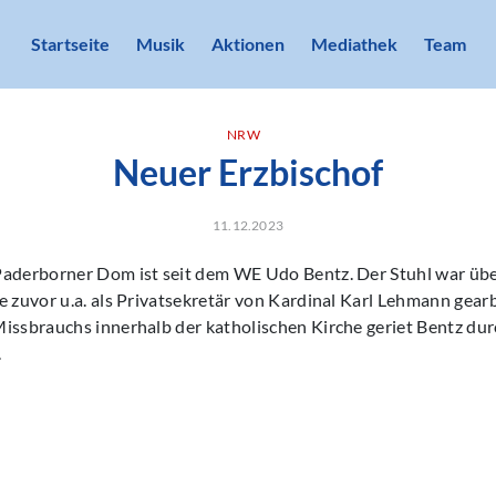
Startseite
Musik
Aktionen
Mediathek
Team
NRW
Neuer Erzbischof
11.12.2023
Paderborner Dom ist seit dem WE Udo Bentz. Der Stuhl war über
e zuvor u.a. als Privatsekretär von Kardinal Karl Lehmann gearb
issbrauchs innerhalb der katholischen Kirche geriet Bentz dur
.