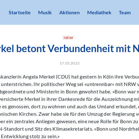
Startseite
Musik
Aktionen
Mediathek
Team
NRW
kel betont Verbundenheit mit
17.05.2023
kanzlerin Angela Merkel (CDU) hat gestern in Köln ihre Verbu
nterstrichen. Ihr politischer Weg sei «untrennbar» mit NRW v
Abgeordnete und Ministerin in Bonn gewohnt habe. «Bonn war m
 versicherte Merkel in ihrer Dankesrede für die Auszeichnung m
 es genossen, dort zu wohnen und auch das Umland erkundet,
ischen Kirchen. Zwar habe sie für den Umzug der Regierung v
ber ein zentrales Anliegen gewesen, eine neue Rolle für Bonn zu 
UN-Standort und Sitz des Klimasekretariats. «Bonn und Nordrh
 Entwicklung stolz zu sein.»