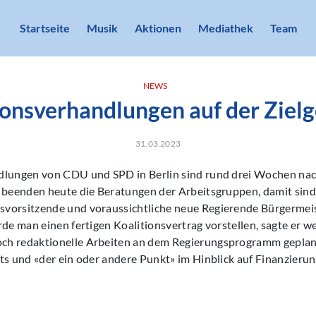
Startseite
Musik
Aktionen
Mediathek
Team
NEWS
ionsverhandlungen auf der Ziel
31.03.2023
dlungen von CDU und SPD in Berlin sind rund drei Wochen nac
 beenden heute die Beratungen der Arbeitsgruppen, damit sind w
vorsitzende und voraussichtliche neue Regierende Bürgermei
rde man einen fertigen Koalitionsvertrag vorstellen, sagte er w
h redaktionelle Arbeiten an dem Regierungsprogramm geplant
rts und «der ein oder andere Punkt» im Hinblick auf Finanzier