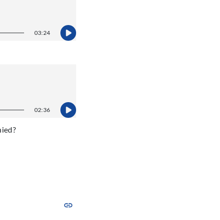
03:24
02:36
hied?