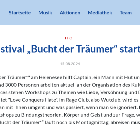
Startseite
Musik
Aktionen
Mediathek
Team
FFO
stival „Bucht der Träumer“ star
15.08.2024
der Träumer*" am Helenesee hilft Captain, ein Mann mit Hut un
d 3000 Personen arbeiten aktuell an der Organisation des Kul
es stehen Workshops zu Themen wie Liebe, Versöhnung und Di
utet "Love Conquers Hate". Im Rage Club, also Wutclub, wird 
n mit ihnen umgeht und was passiert, wenn man sie ignoriert. E
hops zu Bindungstheorien, Körper und Geist und zur Frage, w
„Bucht der Träumer*“ läuft noch bis Montagmittag, abreisen müs