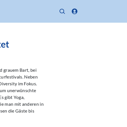
tet
d grauem Bart, bei
turfestivals. Neben
versity im Fokus.
es um unerwünschte
s gibt Yoga,
ie man mit anderen in
sen die Gäste bis