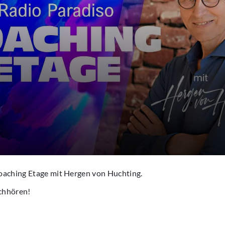
oaching Etage mit Hergen von Huchting.
chhören!