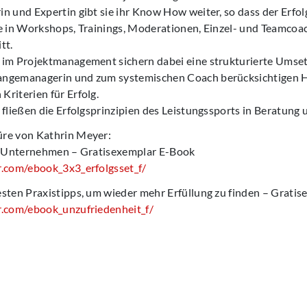
n und Expertin gibt sie ihr Know How weiter, so dass der Erfolg 
e in Workshops, Trainings, Moderationen, Einzel- und Teamcoac
tt.
 im Projektmanagement sichern dabei eine strukturierte Umset
angemanagerin und zum systemischen Coach berücksichtigen 
riterien für Erfolg.
 fließen die Erfolgsprinzipien des Leistungssports in Beratung 
re von Kathrin Meyer:
hr Unternehmen – Gratisexemplar E-Book
r.com/ebook_3x3_erfolgsset_f/
esten Praxistipps, um wieder mehr Erfüllung zu finden – Grati
r.com/ebook_unzufriedenheit_f/