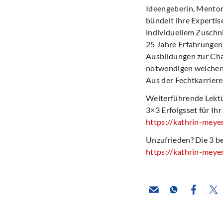
Ideengeberin, Mentori
bündelt ihre Expertis
individuellem Zuschni
25 Jahre Erfahrungen
Ausbildungen zur Ch
notwendigen weichen K
Aus der Fechtkarriere
Weiterführende Lektü
3×3 Erfolgsset für I
https://kathrin-meye
Unzufrieden? Die 3 b
https://kathrin-meye