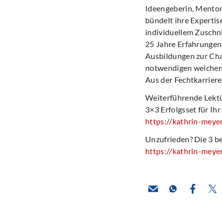
Ideengeberin, Mentori
bündelt ihre Expertis
individuellem Zuschni
25 Jahre Erfahrungen
Ausbildungen zur Ch
notwendigen weichen K
Aus der Fechtkarriere
Weiterführende Lektü
3×3 Erfolgsset für I
https://kathrin-meye
Unzufrieden? Die 3 b
https://kathrin-meye