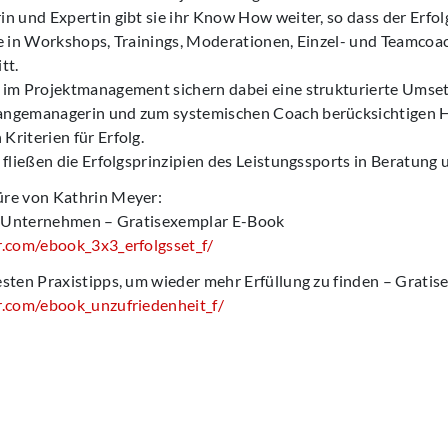
n und Expertin gibt sie ihr Know How weiter, so dass der Erfolg 
e in Workshops, Trainings, Moderationen, Einzel- und Teamcoac
tt.
 im Projektmanagement sichern dabei eine strukturierte Umset
angemanagerin und zum systemischen Coach berücksichtigen 
riterien für Erfolg.
 fließen die Erfolgsprinzipien des Leistungssports in Beratung 
re von Kathrin Meyer:
hr Unternehmen – Gratisexemplar E-Book
r.com/ebook_3x3_erfolgsset_f/
esten Praxistipps, um wieder mehr Erfüllung zu finden – Grati
r.com/ebook_unzufriedenheit_f/