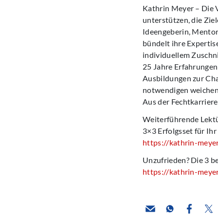
Kathrin Meyer – Die 
unterstützen, die Zie
Ideengeberin, Mentori
bündelt ihre Expertis
individuellem Zuschni
25 Jahre Erfahrungen
Ausbildungen zur Ch
notwendigen weichen K
Aus der Fechtkarriere
Weiterführende Lektü
3×3 Erfolgsset für I
https://kathrin-meye
Unzufrieden? Die 3 b
https://kathrin-meye