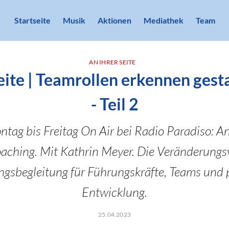
Startseite
Musik
Aktionen
Mediathek
Team
AN IHRER SEITE
eite | Teamrollen erkennen gest
- Teil 2
tag bis Freitag On Air bei Radio Paradiso: An 
oaching. Mit Kathrin Meyer. Die Veränderungsv
gsbegleitung für Führungskräfte, Teams und 
Entwicklung.
25.04.2023