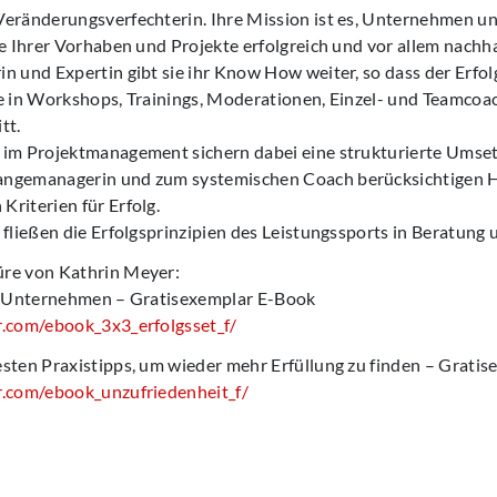
Veränderungsverfechterin. Ihre Mission ist es, Unternehmen 
le Ihrer Vorhaben und Projekte erfolgreich und vor allem nachh
n und Expertin gibt sie ihr Know How weiter, so dass der Erfolg 
e in Workshops, Trainings, Moderationen, Einzel- und Teamcoac
tt.
 im Projektmanagement sichern dabei eine strukturierte Umset
angemanagerin und zum systemischen Coach berücksichtigen 
riterien für Erfolg.
 fließen die Erfolgsprinzipien des Leistungssports in Beratung 
re von Kathrin Meyer:
hr Unternehmen – Gratisexemplar E-Book
r.com/ebook_3x3_erfolgsset_f/
esten Praxistipps, um wieder mehr Erfüllung zu finden – Grati
r.com/ebook_unzufriedenheit_f/