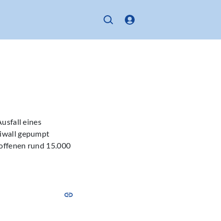
usfall eines
riwall gepumpt
roffenen rund 15.000