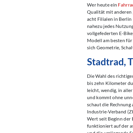
Wer heute ein
Fahrrad
Qualität mit anderen
acht Filialen in Berl
nahezu jedes Nutzung
vollgefederten E-Bike
Modell am besten für 
sich Geometrie, Scha
Stadtrad, 
Die Wahl des richtige
bis zehn Kilometer du
leicht, wendig, in al
und kommt ohne unnöt
schaut die Rechnung 
Industrie-Verband (Z
Wert seit Beginn der E
funktioniert auf der 
und die umliegende S