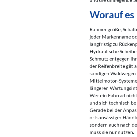
Worauf es
Rahmengröße, Schaltu
jeder Markenname ode
langfristig zu Rücke
Hydraulische Scheiben
Schmutz entgegen ihre
der Reifenbreite gilt
sandigen Waldwegen s
Mittelmotor-Systeme, 
längeren Wartungsinte
Wer ein Fahrrad nich
und sich technisch b
Gerade bei der Anpas
ortsansässiger Händle
sondern auch nach der
muss sie nur nutzen.