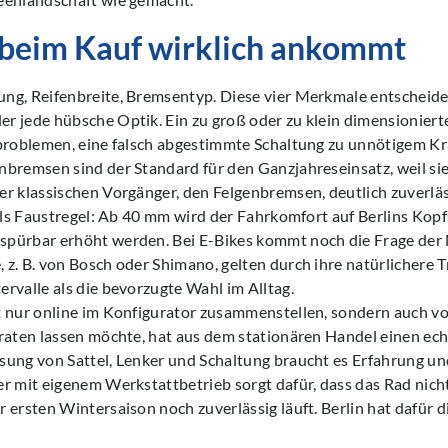
 beim Kauf wirklich ankommt
ng, Reifenbreite, Bremsentyp. Diese vier Merkmale entscheiden
r jede hübsche Optik. Ein zu groß oder zu klein dimensionier
nproblemen, eine falsch abgestimmte Schaltung zu unnötigem K
bremsen sind der Standard für den Ganzjahreseinsatz, weil si
r klassischen Vorgänger, den Felgenbremsen, deutlich zuverläs
 als Faustregel: Ab 40 mm wird der Fahrkomfort auf Berlins Kopf
pürbar erhöht werden. Bei E-Bikes kommt noch die Frage der 
z. B. von Bosch oder Shimano, gelten durch ihre natürlichere 
rvalle als die bevorzugte Wahl im Alltag.
t nur online im Konfigurator zusammenstellen, sondern auch v
eraten lassen möchte, hat aus dem stationären Handel einen ec
sung von Sattel, Lenker und Schaltung braucht es Erfahrung u
r mit eigenem Werkstattbetrieb sorgt dafür, dass das Rad nich
 ersten Wintersaison noch zuverlässig läuft. Berlin hat dafür d