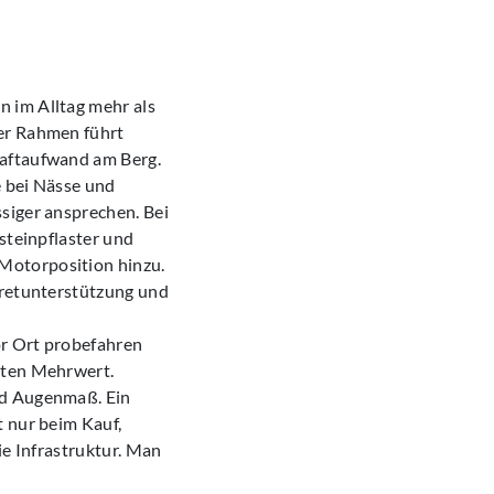
 im Alltag mehr als
ter Rahmen führt
raftaufwand am Berg.
e bei Nässe und
siger ansprechen. Bei
steinpflaster und
Motorposition hinzu.
Tretunterstützung und
or Ort probefahren
hten Mehrwert.
nd Augenmaß. Ein
t nur beim Kauf,
ie Infrastruktur. Man