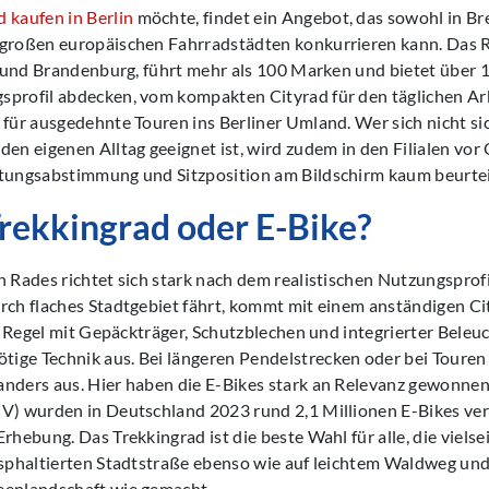
 kaufen in Berlin
möchte, findet ein Angebot, das sowohl in Bre
 großen europäischen Fahrradstädten konkurrieren kann. Das 
in und Brandenburg, führt mehr als 100 Marken und bietet über 
sprofil abdecken, vom kompakten Cityrad für den täglichen Ar
 für ausgedehnte Touren ins Berliner Umland. Wer sich nicht sic
den eigenen Alltag geeignet ist, wird zudem in den Filialen vor 
ltungsabstimmung und Sitzposition am Bildschirm kaum beurtei
Trekkingrad oder E-Bike?
n Rades richtet sich stark nach dem realistischen Nutzungsprofi
rch flaches Stadtgebiet fährt, kommt mit einem anständigen Cit
ler Regel mit Gepäckträger, Schutzblechen und integrierter Bele
ige Technik aus. Bei längeren Pendelstrecken oder bei Touren
anders aus. Hier haben die E-Bikes stark an Relevanz gewonnen
IV) wurden in Deutschland 2023 rund 2,1 Millionen E-Bikes ver
rhebung. Das Trekkingrad ist die beste Wahl für alle, die vielsei
asphaltierten Stadtstraße ebenso wie auf leichtem Waldweg und 
eenlandschaft wie gemacht.