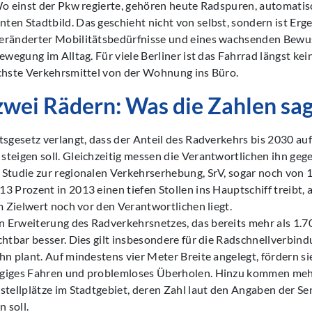
Wo einst der Pkw regierte, gehören heute Radspuren, automatis
en Stadtbild. Das geschieht nicht von selbst, sondern ist Erge
eränderter Mobilitätsbedürfnisse und eines wachsenden Bewus
ewegung im Alltag. Für viele Berliner ist das Fahrrad längst kei
ichste Verkehrsmittel von der Wohnung ins Büro.
 zwei Rädern: Was die Zahlen sa
tsgesetz verlangt, dass der Anteil des Radverkehrs bis 2030 auf
teigen soll. Gleichzeitig messen die Verantwortlichen ihn geg
Studie zur regionalen Verkehrserhebung, SrV, sogar noch von 1
3 Prozent in 2013 einen tiefen Stollen ins Hauptschiff treibt, 
um Zielwert noch vor den Verantwortlichen liegt.
 Erweiterung des Radverkehrsnetzes, das bereits mehr als 1.7
chtbar besser. Dies gilt insbesondere für die Radschnellverbin
hn plant. Auf mindestens vier Meter Breite angelegt, fördern si
ügiges Fahren und problemloses Überholen. Hinzu kommen meh
stellplätze im Stadtgebiet, deren Zahl laut den Angaben der S
 soll.