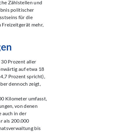
che Zählstellen und
bnis politischer
stseins für die
n Freizeitgerät mehr,
gen
 30 Prozent aller
enwärtig auf etwa 18
4,7 Prozent spricht),
aber dennoch zeigt,
00 Kilometer umfasst,
dungen, von denen
e auch in der
r als 200.000
enatsverwaltung bis