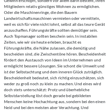
Gewinn erschöpft, sondern vor allem darin besteht, ihren
Mitgliedern relativ günstiges Wohnen zu ermöglichen.
Oder die Maschinenringe, die den Bauern
Landwirtschaftsmaschinen vermieten oder vermitteln,
weil es sich für viele nicht lohnt, selbst all das teure Gerät
anzuschaffen. Führungskräfte sollten demütiger sein.
Auch Topmanager sollten beschein sein. In instabilen
Zeiten, wie wir sie heute erleben, braucht es
Führungskräfte, die Nähe zulassen, die demütig und
bescheiden sind, die Zwischentöne hören. Bescheidenheit
fördert den Austausch von Ideen im Unternehmen und
ermöglicht bessere Lösungen. Sie schont die Umwelt und
ist der Selbstachtung und dem inneren Glück zuträglich.
Bescheidenheit bedeutet, sich richtig einzuschätzen, sich
weder zu groß noch zu klein zu machen. Und eines wird
doch stets unterschätzt: Protz und überhebliche
Selbstdarstellung löst doch gerade bei gebildeten
Menschen keine Hochachtung aus, sondern bei den einen
Neid und bei den meisten aber Verachtung. Und