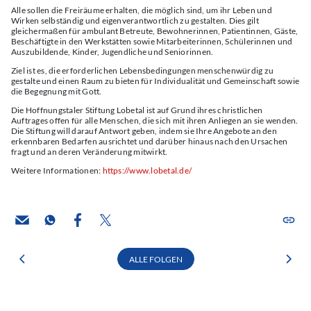
Alle sollen die Freiräume erhalten, die möglich sind, um ihr Leben und
Wirken selbständig und eigenverantwortlich zu gestalten. Dies gilt
gleichermaßen für ambulant Betreute, Bewohnerinnen, Patientinnen, Gäste,
Beschäftigte in den Werkstätten sowie Mitarbeiterinnen, Schülerinnen und
Auszubildende, Kinder, Jugendliche und Seniorinnen.
Ziel ist es, die erforderlichen Lebensbedingungen menschenwürdig zu
gestalte und einen Raum zu bieten für Individualität und Gemeinschaft sowie
die Begegnung mit Gott.
Die Hoffnungstaler Stiftung Lobetal ist auf Grund ihres christlichen
Auftrages offen für alle Menschen, die sich mit ihren Anliegen an sie wenden.
Die Stiftung will darauf Antwort geben, indem sie Ihre Angebote an den
erkennbaren Bedarfen ausrichtet und darüber hinaus nach den Ursachen
fragt und an deren Veränderung mitwirkt.
Weitere Informationen:
https://www.lobetal.de/
ALLE FOLGEN