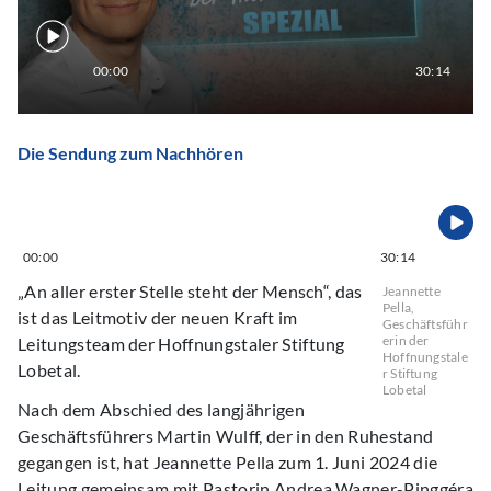
00:00
30:14
Die Sendung zum Nachhören
00:00
30:14
„An aller erster Stelle steht der Mensch“, das
Jeannette
Pella,
ist das Leitmotiv der neuen Kraft im
Geschäftsführ
erin der
Leitungsteam der Hoffnungstaler Stiftung
Hoffnungstale
Lobetal.
r Stiftung
Lobetal
Nach dem Abschied des langjährigen
Geschäftsführers Martin Wulff, der in den Ruhestand
gegangen ist, hat Jeannette Pella zum 1. Juni 2024 die
Leitung gemeinsam mit Pastorin Andrea Wagner-Pinggéra