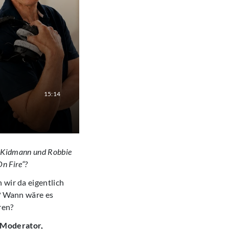
15:14
le Kidmann und Robbie
On Fire“?
 wir da eigentlich
g? Wann wäre es
ren?
 Moderator,