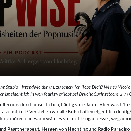
hing Stupid“, irgendwie dumm, zu sagen: Ich liebe Dich? Wie es Nico
r ist eigentlich in wen feurig verliebt bei Bruche Springsteens „I`m 
iten uns durch unser Leben, häufig viele Jahre. Aber was hören
a vermittelt? Verstehen wir alle Botschaften eigentlich richti
 hinzuhören und wann wäre es vielleicht sogar besser, wegzuhö
nd Paartherapeut, Hergen von Huchting und Radio Paradiso