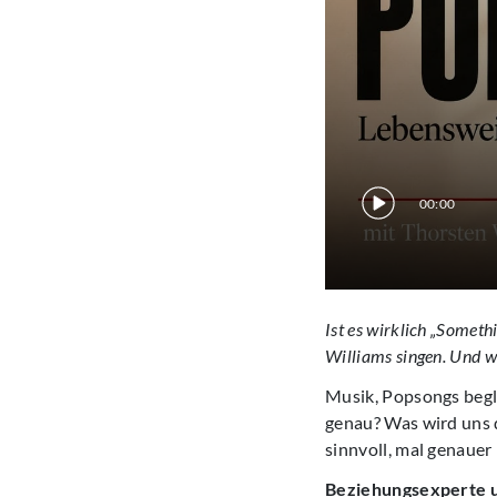
00:00
Ist es wirklich „Somet
Williams singen. Und we
Musik, Popsongs begle
genau? Was wird uns d
sinnvoll, mal genauer
Beziehungsexperte u