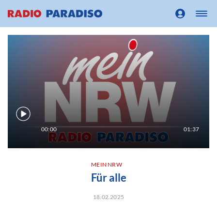
00:00
01:37
MEIN NRW
Für alle
18.02.2025