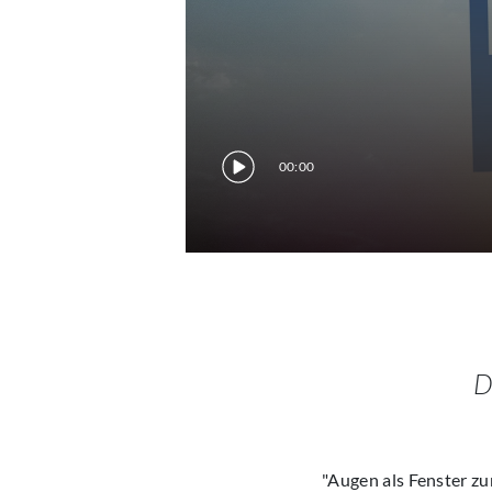
00:00
D
"Augen als Fenster zur