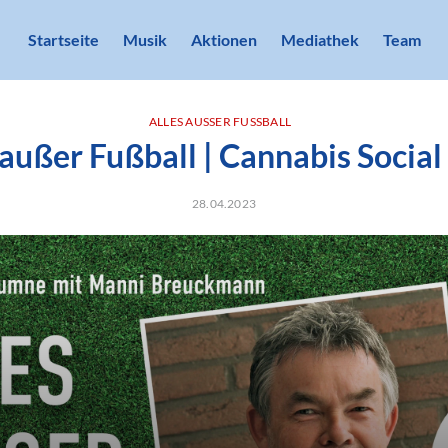
Startseite
Musik
Aktionen
Mediathek
Team
ALLES AUSSER FUSSBALL
 außer Fußball | Cannabis Social
28.04.2023