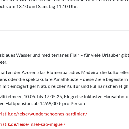
chs um 13.10 und Samstag 11.10 Uhr.
sblaues Wasser und mediterranes Flair – für viele Urlauber gib
eer.
aften der Azoren, das Blumenparadies Madeira, die kulturellen 
ns oder die spektakuläre Amalfiküste – diese Ziele begeistern n
mit einzigartiger Natur, reicher Kultur und kulinarischen Highl
Mittelmeer, 10.05. bis 17.05.25, Flugreise inklusive Hausabholu
ive Halbpension, ab 1.269,00 € pro Person
istik.de/reise/wunderschoenes-sardinien/
stik.de/reise/insel-sao-miguel/