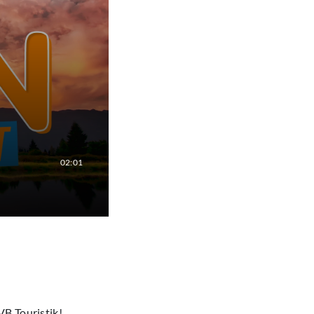
02:01
VB Touristik!