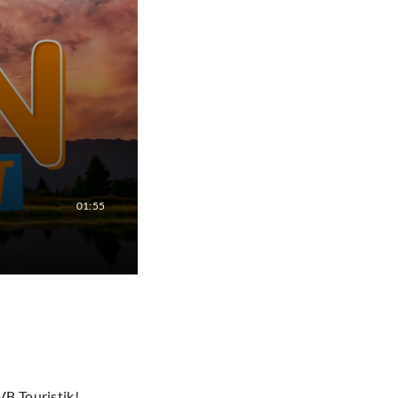
01:55
VB Touristik!