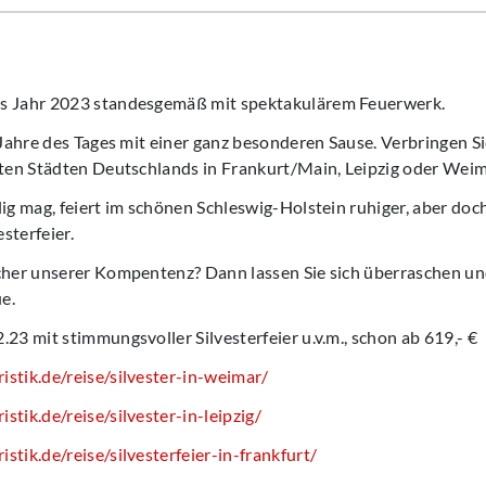
s Jahr 2023 standesgemäß mit spektakulärem Feuerwerk.
n Jahre des Tages mit einer ganz besonderen Sause. Verbringen 
sten Städten Deutschlands in Frankurt/Main, Leipzig oder Weim
lig mag, feiert im schönen Schleswig-Holstein ruhiger, aber doch
sterfeier.
icher unserer Kompentenz? Dann lassen Sie sich überraschen u
ue.
.23 mit stimmungsvoller Silvesterfeier u.v.m., schon ab 619,- €
stik.de/reise/silvester-in-weimar/
stik.de/reise/silvester-in-leipzig/
stik.de/reise/silvesterfeier-in-frankfurt/