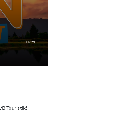
02:50
VB Touristik!