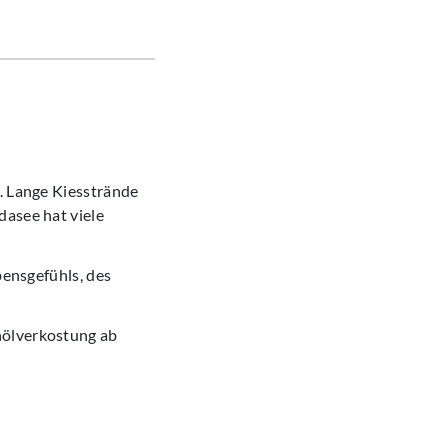
e. Lange Kiesstrände
dasee hat viele
bensgefühls, des
nölverkostung ab