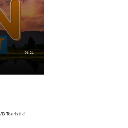
01:21
VB Touristik!