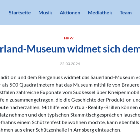
Startseite
Musik
Aktionen
Mediathek
Team
NRW
rland-Museum widmet sich dem
22.03.2024
radition und dem Biergenuss widmet das Sauerland-Museum vo
r als 500 Quadratmetern hat das Museum mithilfe von Brauere
tfalen zahlreiche Exponate vom Sudkessel über Kneipenmobilia
feln zusammengetragen, die die Geschichte der Produktion un
eute nacherzählen. Mithilfe von Virtual-Reality-Brillen können
latz nehmen und den typischen Stammtischgesprächen lausche
pfhahns einem Schützenfest beiwohnen möchte, kann ebenfalls 
nahmen aus einer Schützenhalle in Arnsberg eintauchen.