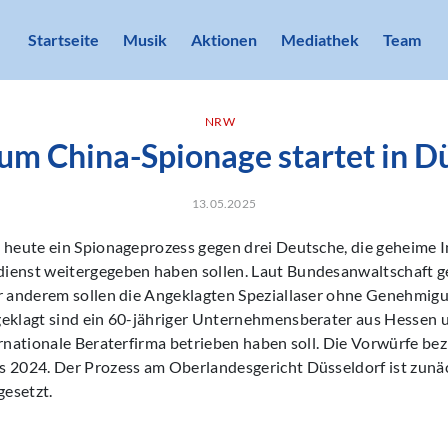
Startseite
Musik
Aktionen
Mediathek
Team
NRW
um China-Spionage startet in D
13.05.2025
t heute ein Spionageprozess gegen drei Deutsche, die geheime 
ienst weitergegeben haben sollen. Laut Bundesanwaltschaft ge
er anderem sollen die Angeklagten Speziallaser ohne Genehmig
geklagt sind ein 60-jähriger Unternehmensberater aus Hessen 
ernationale Beraterfirma betrieben haben soll. Die Vorwürfe bez
s 2024. Der Prozess am Oberlandesgericht Düsseldorf ist zunä
esetzt.