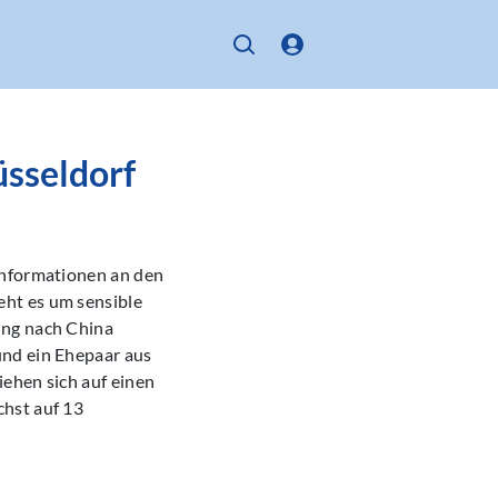
üsseldorf
Informationen an den
ht es um sensible
ung nach China
und ein Ehepaar aus
iehen sich auf einen
chst auf 13