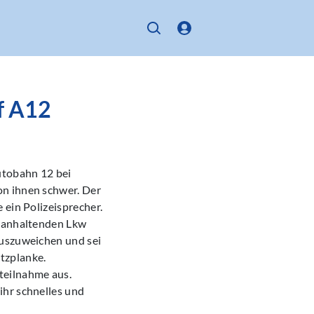
uf A12
utobahn 12 bei
on ihnen schwer. Der
 ein Polizeisprecher.
m anhaltenden Lkw
auszuweichen und sei
utzplanke.
teilnahme aus.
ihr schnelles und