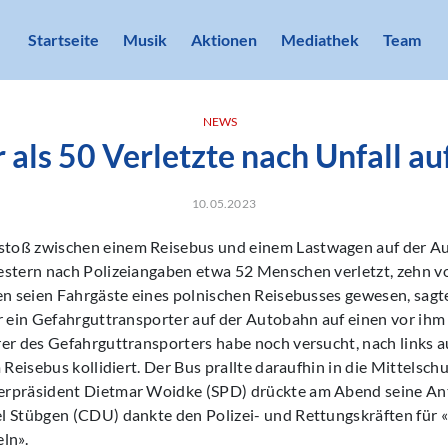
Startseite
Musik
Aktionen
Mediathek
Team
NEWS
als 50 Verletzte nach Unfall a
10.05.2023
toß zwischen einem Reisebus und einem Lastwagen auf der A
estern nach Polizeiangaben etwa 52 Menschen verletzt, zehn v
en seien Fahrgäste eines polnischen Reisebusses gewesen, sagte
or ein Gefahrguttransporter auf der Autobahn auf einen vor ih
rer des Gefahrguttransporters habe noch versucht, nach links 
 Reisebus kollidiert. Der Bus prallte daraufhin in die Mittelsch
rpräsident Dietmar Woidke (SPD) drückte am Abend seine An
l Stübgen (CDU) dankte den Polizei- und Rettungskräften für «
ln».