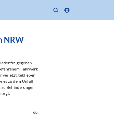
in NRW
ieder freigegeben
sgefahrenem Fahrwerk
unverletzt geblieben
ie es zu dem Unfall
am zu Behinderungen
sorgt.