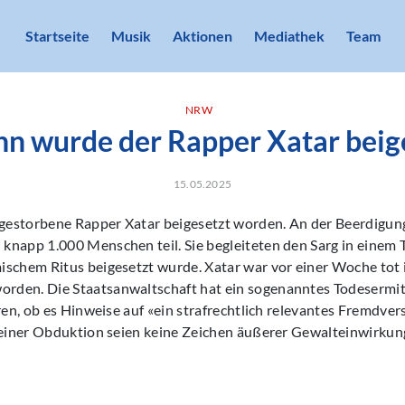
Startseite
Musik
Aktionen
Mediathek
Team
NRW
nn wurde der Rapper Xatar beig
15.05.2025
r gestorbene Rapper Xatar beigesetzt worden. An der Beerdigun
knapp 1.000 Menschen teil. Sie begleiteten den Sarg in einem
schem Ritus beigesetzt wurde. Xatar war vor einer Woche tot 
den. Die Staatsanwaltschaft hat ein sogenanntes Todesermit
ären, ob es Hinweise auf «ein strafrechtlich relevantes Fremdve
 einer Obduktion seien keine Zeichen äußerer Gewalteinwirkung