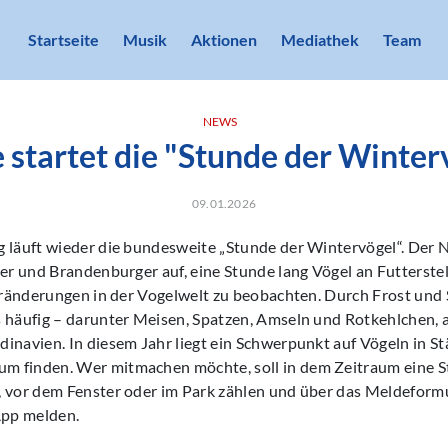
Startseite
Musik
Aktionen
Mediathek
Team
NEWS
 startet die "Stunde der Winter
09.01.2026
g läuft wieder die bundesweite „Stunde der Wintervögel“. Der
ner und Brandenburger auf, eine Stunde lang Vögel an Futterste
Veränderungen in der Vogelwelt zu beobachten. Durch Frost und 
s häufig – darunter Meisen, Spatzen, Amseln und Rotkehlchen, 
inavien. In diesem Jahr liegt ein Schwerpunkt auf Vögeln in St
 finden. Wer mitmachen möchte, soll in dem Zeitraum eine St
 vor dem Fenster oder im Park zählen und über das Meldeformu
pp melden.