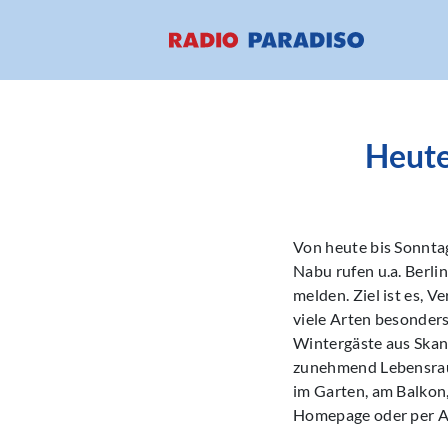
Heute
Von heute bis Sonnta
Nabu rufen u.a. Berli
melden. Ziel ist es, 
viele Arten besonder
Wintergäste aus Skand
zunehmend Lebensraum
im Garten, am Balkon,
Homepage oder per A