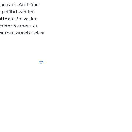
chen aus. Auch über
t geführt werden,
te die Polizei für
cherorts erneut zu
wurden zumeist leicht