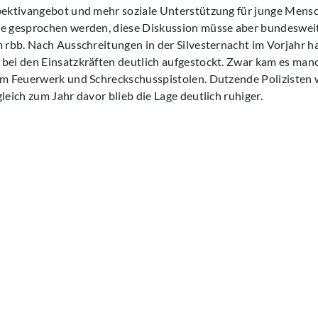
spektivangebot und mehr soziale Unterstützung für junge Mens
ne gesprochen werden, diese Diskussion müsse aber bundeswei
m rbb. Nach Ausschreitungen in der Silvesternacht im Vorjahr hat
bei den Einsatzkräften deutlich aufgestockt. Zwar kam es man
lem Feuerwerk und Schreckschusspistolen. Dutzende Polizisten 
leich zum Jahr davor blieb die Lage deutlich ruhiger.