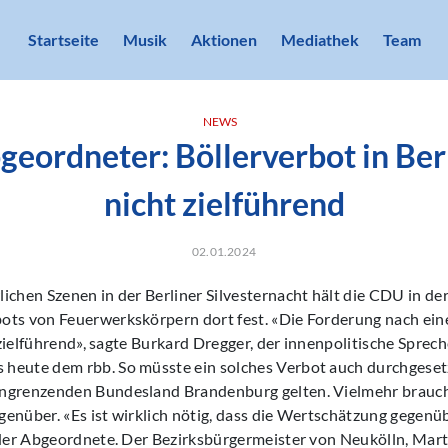
Startseite
Musik
Aktionen
Mediathek
Team
NEWS
ordneter: Böllerverbot in Berl
nicht zielführend
02.01.2024
ichen Szenen in der Berliner Silvesternacht hält die CDU in de
ots von Feuerwerkskörpern dort fest. «Die Forderung nach ein
ht zielführend», sagte Burkard Dregger, der innenpolitische Spre
heute dem rbb. So müsste ein solches Verbot auch durchgese
ngrenzenden Bundesland Brandenburg gelten. Vielmehr brauch
enüber. «Es ist wirklich nötig, dass die Wertschätzung gegenü
 der Abgeordnete. Der Bezirksbürgermeister von Neukölln, Marti