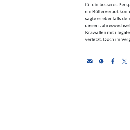
für ein besseres Per
ein Böllerverbot kön
sagte er ebenfalls de
diesen Jahreswechsel 
Krawallen mit illega
verletzt. Doch im Verg