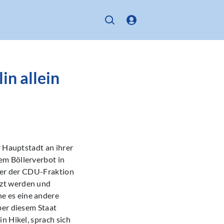
in allein
r Hauptstadt an ihrer
em Böllerverbot in
cher der CDU-Fraktion
tzt werden und
e es eine andere
ber diesem Staat
n Hikel, sprach sich