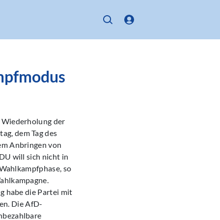
ampfmodus
n Wiederholung der
tag, dem Tag des
dem Anbringen von
U will sich nicht in
ße Wahlkampfphase, so
 Wahlkampagne.
g habe die Partei mit
en. Die AfD-
unbezahlbare