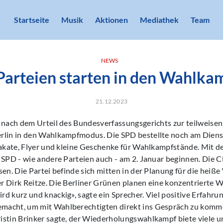
Startseite
Musik
Aktionen
Mediathek
Team
NEWS
 Parteien starten in den Wahlk
21.12.2023
n nach dem Urteil des Bundesverfassungsgerichts zur teilweise
rlin in den Wahlkampfmodus. Die SPD bestellte noch am Diens
Plakate, Flyer und kleine Geschenke für Wahlkampfstände. Mit 
 SPD - wie andere Parteien auch - am 2. Januar beginnen. Die CD
sen. Die Partei befinde sich mitten in der Planung für die hei
r Dirk Reitze. Die Berliner Grünen planen eine konzentrierte
d kurz und knackig», sagte ein Sprecher. Viel positive Erfahrun
acht, um mit Wahlberechtigten direkt ins Gespräch zu komm
istin Brinker sagte, der Wiederholungswahlkampf biete viele 