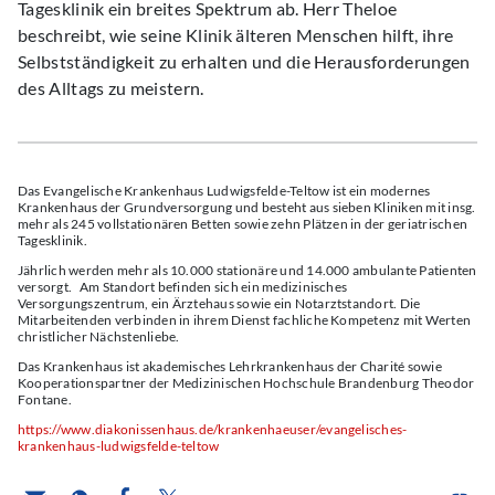
Tagesklinik ein breites Spektrum ab. Herr Theloe
beschreibt, wie seine Klinik älteren Menschen hilft, ihre
Selbstständigkeit zu erhalten und die Herausforderungen
des Alltags zu meistern.
Das Evangelische Krankenhaus Ludwigsfelde-Teltow ist ein modernes
Krankenhaus der Grundversorgung und besteht aus sieben Kliniken mit insg.
mehr als 245 vollstationären Betten sowie zehn Plätzen in der geriatrischen
Tagesklinik.
Jährlich werden mehr als 10.000 stationäre und 14.000 ambulante Patienten
versorgt. Am Standort befinden sich ein medizinisches
Versorgungszentrum, ein Ärztehaus sowie ein Notarztstandort. Die
Mitarbeitenden verbinden in ihrem Dienst fachliche Kompetenz mit Werten
christlicher Nächstenliebe.
Das Krankenhaus ist akademisches Lehrkrankenhaus der Charité sowie
Kooperationspartner der Medizinischen Hochschule Brandenburg Theodor
Fontane.
https://www.diakonissenhaus.de/krankenhaeuser/evangelisches-
krankenhaus-ludwigsfelde-teltow