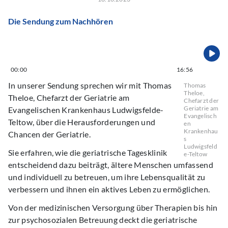
Die Sendung zum Nachhören
00:00
16:56
In unserer Sendung sprechen wir mit Thomas
Thomas
Theloe,
Theloe, Chefarzt der Geriatrie am
Chefarzt der
Geriatrie am
Evangelischen Krankenhaus Ludwigsfelde-
Evangelisch
Teltow, über die Herausforderungen und
en
Krankenhau
Chancen der Geriatrie.
s
Ludwigsfeld
Sie erfahren, wie die geriatrische Tagesklinik
e-Teltow
entscheidend dazu beiträgt, ältere Menschen umfassend
und individuell zu betreuen, um ihre Lebensqualität zu
verbessern und ihnen ein aktives Leben zu ermöglichen.
Von der medizinischen Versorgung über Therapien bis hin
zur psychosozialen Betreuung deckt die geriatrische