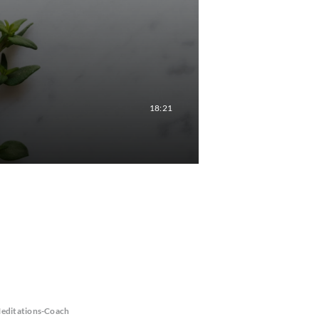
18:21
editations-Coach