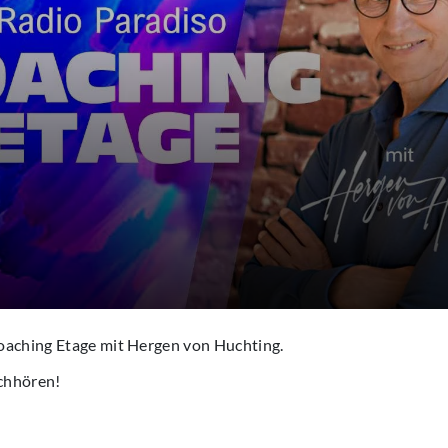
oaching Etage mit Hergen von Huchting.
chhören!