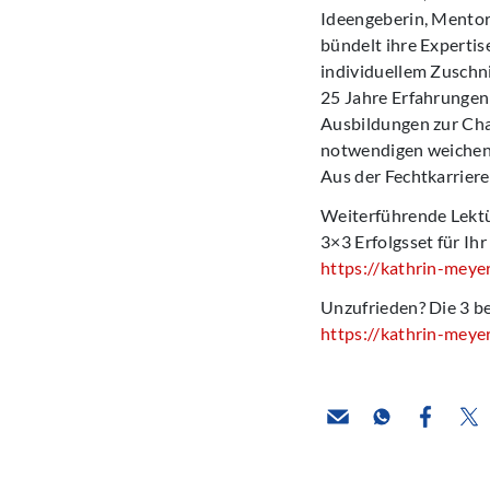
Ideengeberin, Mentori
bündelt ihre Expertis
individuellem Zuschni
25 Jahre Erfahrungen
Ausbildungen zur Ch
notwendigen weichen K
Aus der Fechtkarriere
Weiterführende Lektü
3×3 Erfolgsset für I
https://kathrin-meye
Unzufrieden? Die 3 b
https://kathrin-meye