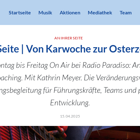
Startseite
Musik
Aktionen
Mediathek
Team
AN IHRER SEITE
Seite | Von Karwoche zur Osterzei
tag bis Freitag On Air bei Radio Paradiso: An 
oaching. Mit Kathrin Meyer. Die Veränderungsv
gsbegleitung für Führungskräfte, Teams und 
Entwicklung.
15.04.2025